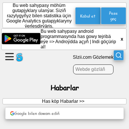
Bu web sahypasy möhüm
gutapjyklary ulanýar. Siziň
Pese
Kabul et
razylygyňyz bilen statistika üçin
gaç
Google Analytics gutapjyklaryny
Sahypa
ýerleşdirýäris.
dörediň
Bu web sahypasy android
programmasynda has gowy tejribä
x
eýe =>
Androýdda açyň
|
Indi göçürip
Topar
al!
dörediň
Slzii.com Gözlemek
Makalalar
Habarlar
Gün
tertibi
Has köp Habarlar >>
Güýmenje
Google bilen dowam ediň
Sosial
ulgam