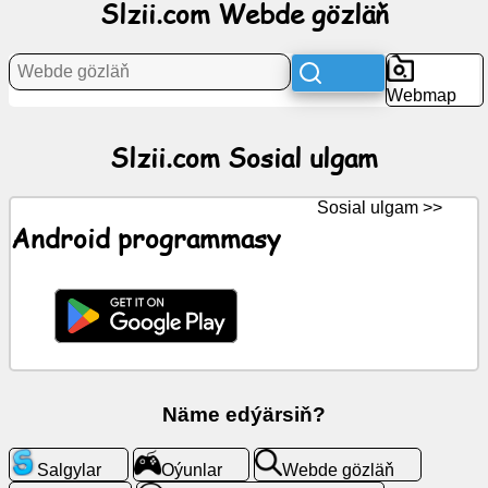
Slzii.com Webde gözläň
Habarlar
Webmap
Mugt
nyşanlar
Slzii.com Sosial ulgam
ChatGPT
Sosial ulgam >>
Android programmasy
Wiki
Aragatnaşyklar
Oýunlar
Näme edýärsiň?
Webde
gözläň
Salgylar
Oýunlar
Webde gözläň