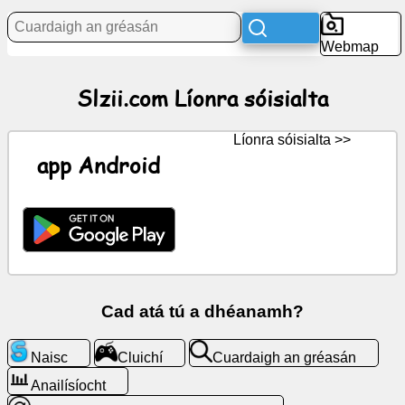
Webmap
Nuacht
Slzii.com Líonra sóisialta
Deilbhíní
saor
in
Líonra sóisialta >>
aisce,
app Android
ComhráGPT
Vicí
Teagmhálaithe
Cad atá tú a dhéanamh?
Cluichí
Naisc
Cluichí
Cuardaigh an gréasán
Cuardaigh
Anailísíocht
an