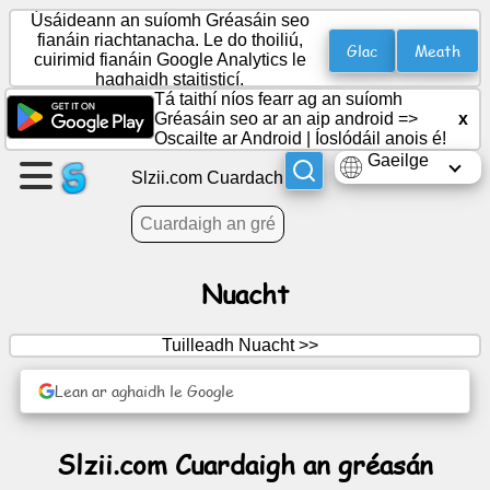
Úsáideann an suíomh Gréasáin seo
fianáin riachtanacha. Le do thoiliú,
Glac
Meath
cuirimid fianáin Google Analytics le
haghaidh staitisticí.
Cruthaigh
Tá taithí níos fearr ag an suíomh
leathanach
Gréasáin seo ar an aip android =>
x
Oscailte ar Android
|
Íoslódáil anois é!
Gaeilge
Cruthaigh
Slzii.com Cuardach
grúpa
Ailt
Nuacht
Clár
Tuilleadh Nuacht >>
oibre
Lean ar aghaidh le Google
Siamsaíocht
Slzii.com Cuardaigh an gréasán
Líonra
sóisialta