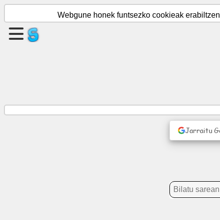
Webgune honek funtsezko cookieak erabiltzen d
Sortu
orrialde
bat
Sortu
taldea
Jarraitu G
Artikuluak
Agenda
Entretenimendua
Sare
Soziala