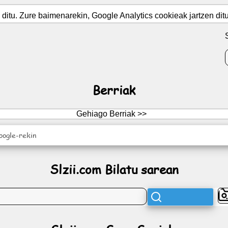
itu. Zure baimenarekin, Google Analytics cookieak jartzen ditug
Berriak
Gehiago Berriak >>
oogle-rekin
Slzii.com Bilatu sarean