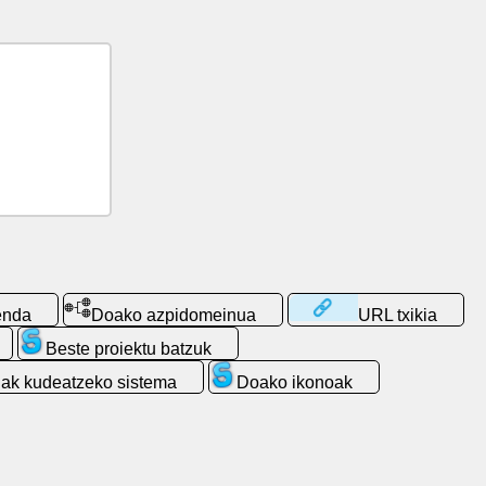
enda
Doako azpidomeinua
URL txikia
Beste proiektu batzuk
ak kudeatzeko sistema
Doako ikonoak