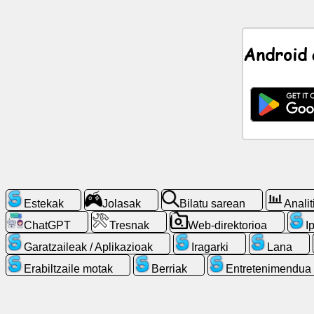
Berriak
Android 
Doako
ikonoak
ChatGPT
Wikia
Kontaktuak
Estekak
Jolasak
Bilatu sarean
Analit
ChatGPT
Tresnak
Web-direktorioa
I
Jolasak
Garatzaileak / Aplikazioak
Iragarki
Lana
Bilatu
Erabiltzaile motak
Berriak
Entretenimendua
sarean