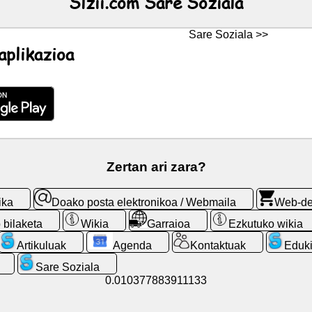
Slzii.com Sare Soziala
Sare Soziala >>
aplikazioa
Zertan ari zara?
ika
Doako posta elektronikoa / Webmaila
Web-d
p bilaketa
Wikia
Garraioa
Ezkutuko wikia
Artikuluak
Agenda
Kontaktuak
Eduki
Sare Soziala
0.010377883911133