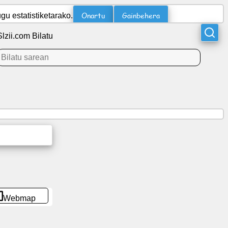
Onartu
Gainbehera
u estatistiketarako.
Slzii.com Bilatu
Webmap