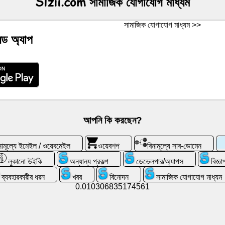
Slzii.com সামাজিক যোগাযোগ মাধ্যম
সামাজিক যোগাযোগ মাধ্যম >>
য়েড অ্যাপ
আপনি কি করছেন?
নামূল্যে ইমেইল / ওয়েবমেইল
ওয়েবশপ
বিনামূল্যে সাব-ডোমেন
লুকানো উইকি
অন্যান্য প্রকল্প
ডেভেলপার/অ্যাপস
বিজ্ঞ
ব্যবহারকারীর ধরন
খবর
বিনোদন
সামাজিক যোগাযোগ মাধ্যম
0.010306835174561