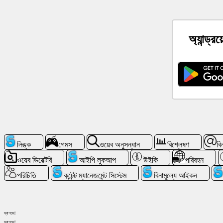
সামাজিক
যোগাযোগ
মাধ্যম
অ্যান্ড্র
খবর
বিনামূল্যে
আইকন
চ্যাটজিপিটি
উইকি
লিঙ্ক
গেমস
ওয়েব অনুসন্ধান
বিশ্লেষণ
বি
ওয়েব ডিরেক্টরি
আইপি লুকআপ
উইকি
পরিবহন
পরিচিতি
পরিচিতি
কন্টেন্ট ম্যানেজমেন্ট সিস্টেম
বিনামূল্যে আইকন
গেমস
স্বাগতম!
ওয়েব
স্বাগতম!