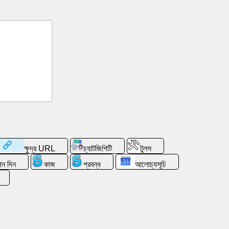
ক্ষুদ্র URL
চ্যাটজিপিটি
টুলস
াপন দিন
কাজ
প্রবন্ধ
আলোচ্যসূচি