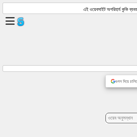
এই ওয়েবসাইট অপরিহার্য কুকি ব্
একটি
পৃষ্ঠা
তৈরি
করুন
গ্রুপ
তৈরি
করুন
গুগল দিয়ে চালিয
প্রবন্ধ
আলোচ্যসূচি
বিনোদন