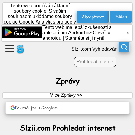
Tento web používá základní
soubory cookie. S vaším
Akceptovat
Pokles
souhlasem ukládáme soubory
cookie Google Analytics pro účely
Vytvořte
statistik.
Tento web má lepší zkušenosti s
stránku
aplikací pro Android =>
Otevřít v
x
androidu
|
Stáhněte si ji nyní!
Vytvořit
Slzii.com Vyhledávání
skupinu
články
Zprávy
Denní
Více Zprávy >>
program
Pokračujte s Googlem
Zábava
Slzii.com Prohledat internet
Sociální
síť