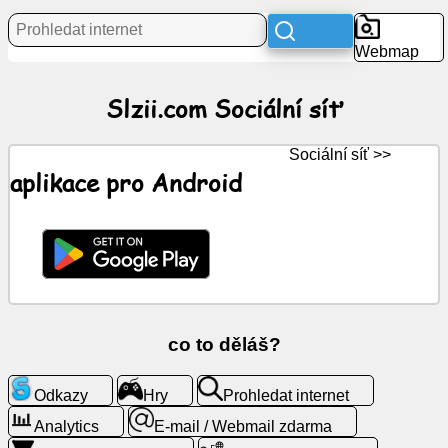
Webmap
Zprávy
Slzii.com Sociální síť
Zdarma
ikony
Sociální síť >>
ChatGPT
aplikace pro Android
Wiki
Kontakty
Hry
co to děláš?
Prohledat
Odkazy
Hry
Prohledat internet
internet
Analytics
E-mail / Webmail zdarma