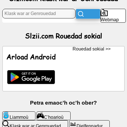
Rouedad
sokial
Webmap
Keleier
Slzii.com Rouedad sokial
Arlunioù
digoust
Rouedad sokial >>
Arload Android
ChatGPT
Wiki
Darempredoù
Petra emaoc'h oc'h ober?
C'hoarioù
Liammoù
C'hoarioù
Klask
war
Klask war ar Genrouedad
Dielfennadur