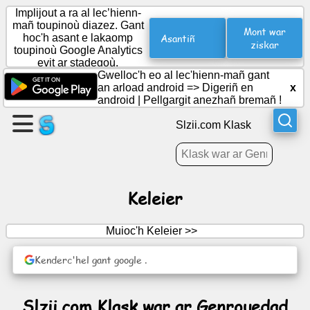
Implijout a ra al lec’hienn-
mañ toupinoù diazez. Gant
Mont war
Asantiñ
hoc'h asant e lakaomp
ziskar
toupinoù Google Analytics
Krouiñ
evit ar stadegoù.
ur
Gwelloc'h eo al lec'hienn-mañ gant
bajenn
an arload android =>
Digeriñ en
x
android
|
Pellgargit anezhañ bremañ !
Krouiñ
Slzii.com Klask
ur
strollad
Keleier
Pennadoù
|
Muioc'h Keleier >>
Deiziataer
Kenderc'hel gant google .
Dudi
Slzii.com Klask war ar Genrouedad